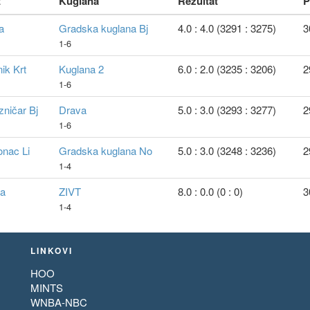
t
Kuglana
Rezultat
P
a
Gradska kuglana Bj
4.0 : 4.0 (3291 : 3275)
3
1-6
ik Krt
Kuglana 2
6.0 : 2.0 (3235 : 3206)
2
1-6
zničar Bj
Drava
5.0 : 3.0 (3293 : 3277)
2
1-6
onac Li
Gradska kuglana No
5.0 : 3.0 (3248 : 3236)
2
1-4
na
ZIVT
8.0 : 0.0 (0 : 0)
3
1-4
LINKOVI
HOO
MINTS
WNBA-NBC