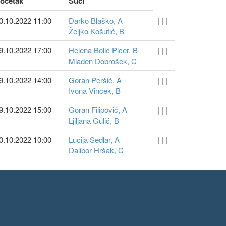
očetak
Suci
0.10.2022 11:00
Darko Blaško, A
| | |
Željko Košutić, B
9.10.2022 17:00
Helena Bolić Picer, B
| | |
Mladen Dobrošek, C
9.10.2022 14:00
Goran Peršić, A
| | |
Ivona Vincek, B
9.10.2022 15:00
Goran Filipović, A
| | |
Ljiljana Gulić, B
0.10.2022 10:00
Lucija Sedlar, A
| | |
Dalibor Hršak, C