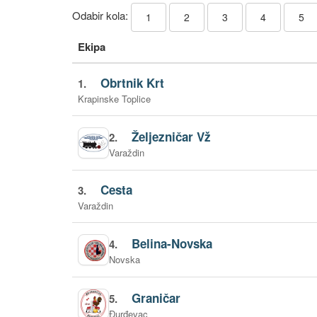
Odabir kola:
1
2
3
4
5
Ekipa
Obrtnik Krt
1.
Krapinske Toplice
Željezničar Vž
2.
Varaždin
Cesta
3.
Varaždin
Belina-Novska
4.
Novska
Graničar
5.
Đurđevac