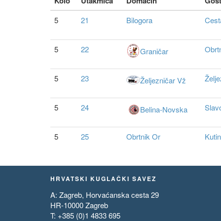
Kolo
Utakmica
Domacin
Gos
5
21
Bilogora
Cest
5
22
Obrtn
Graničar
5
23
Želje
Željezničar Vž
5
24
Slav
Belina-Novska
5
25
Obrtnik Or
Kuti
HRVATSKI KUGLAČKI SAVEZ
A: Zagreb, Horvaćanska cesta 29
HR-10000 Zagreb
T: +385 (0)1 4833 695