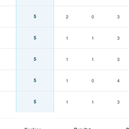
5
2
0
3
5
1
1
3
5
1
1
3
5
1
0
4
5
1
1
3