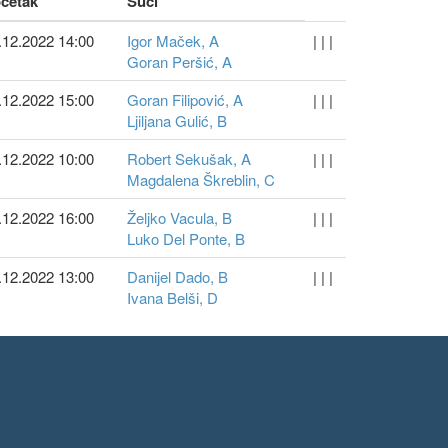
četak
Suci
.12.2022 14:00
Igor Maček, A
| | |
Goran Peršić, A
.12.2022 15:00
Goran Filipović, A
| | |
Ljiljana Gulić, B
.12.2022 10:00
Robert Sekušak, A
| | |
Magdalena Škreblin, C
.12.2022 16:00
Željko Vacula, B
| | |
Luko Del Ponte, B
.12.2022 13:00
Danijel Dado, B
| | |
Ivana Belši, D