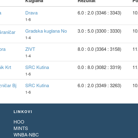
Kuglana
Rezultat
Po
a
Drava
6.0 : 2.0 (3346 : 3343)
10
1-6
Gradska kuglana No
3.0 : 5.0 (3300 : 3330)
10
Graničar
1-4
ora
ZIVT
8.0 : 0.0 (3364 : 3158)
11
1-4
ik Krt
SRC Kutina
0.0 : 8.0 (3082 : 3319)
11
1-6
zničar Bj
SRC Kutina
6.0 : 2.0 (3349 : 3263)
10
1-6
LINKOVI
HOO
MINTS
WNBA-NBC