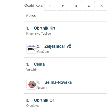
Odabir kola:
1
2
3
4
5
Ekipa
Obrtnik Krt
1.
Krapinske Toplice
Željezničar Vž
2.
Varaždin
Cesta
3.
Varaždin
Belina-Novska
4.
Novska
Obrtnik Or
5.
Oroslavje