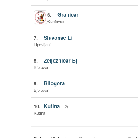
Graničar
6.
Đurđevac
Slavonac Li
7.
Lipovljani
Željezničar Bj
8.
Bjelovar
Bilogora
9.
Bjelovar
Kutina
10.
(-2)
Kutina