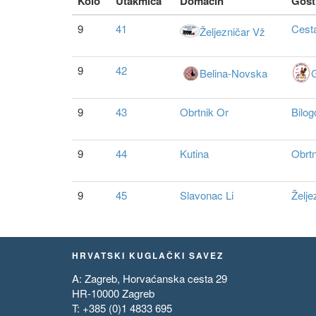
Kolo
Utakmica
Domacin
Gost
9
41
Cest
Željezničar Vž
9
42
Belina-Novska
9
43
Obrtnik Or
Bilog
9
44
Kutina
Obrtn
9
45
Slavonac Li
Želje
HRVATSKI KUGLAČKI SAVEZ
A: Zagreb, Horvaćanska cesta 29
HR-10000 Zagreb
T: +385 (0)1 4833 695