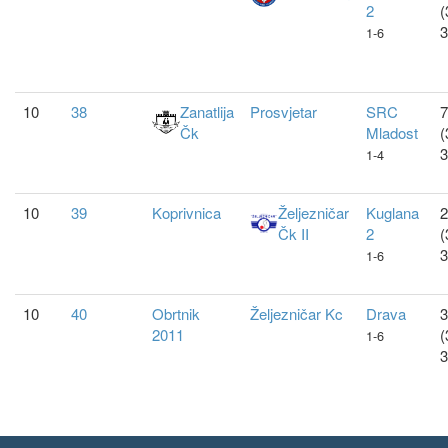
2
(
3
1-6
10
38
Zanatlija
Prosvjetar
SRC
7
Čk
Mladost
(
3
1-4
10
39
Koprivnica
Željezničar
Kuglana
2
Čk II
2
(
3
1-6
10
40
Obrtnik
Željezničar Kc
Drava
3
2011
(
1-6
3