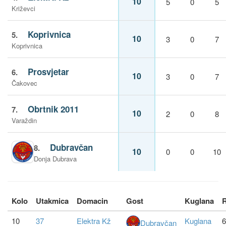
10
5
0
5
Križevci
Koprivnica
5.
10
3
0
7
Koprivnica
Prosvjetar
6.
10
3
0
7
Čakovec
Obrtnik 2011
7.
10
2
0
8
Varaždin
Dubravčan
8.
10
0
0
10
Donja Dubrava
Kolo
Utakmica
Domacin
Gost
Kuglana
R
10
37
Elektra Kž
Kuglana
6
Dubravčan