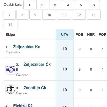
Odabir kola:
1
2
3
4
5
6
7
8
9
10
11
12
13
14
Ekipa
POB
NER
POR
UTA
Željezničar Kc
1.
10
9
0
1
Koprivnica
Željezničar Čk
2.
10
II
9
0
1
Čakovec
Zanatlija Čk
3.
10
9
0
1
Čakovec
Elektra Kž
4.