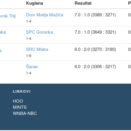
Kuglana
Rezultat
P
Dom Matija Mažića
7.0 : 1.0 (3389 : 3271)
0
vnik Trilj
1-4
aka
SPC Goranka
7.0 : 1.0 (3649 : 3321)
0
1-4
SRC Mlaka
6.0 : 2.0 (3270 : 3180)
0
a
1-6
Šanac
6.0 : 2.0 (3306 : 3217)
0
1-4
LINKOVI
HOO
MINTS
WNBA-NBC