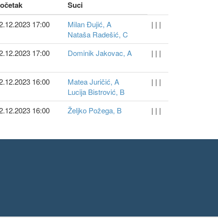
očetak
Suci
2.12.2023 17:00
Milan Đujić, A
| | |
Nataša Radešić, C
2.12.2023 17:00
Dominik Jakovac, A
| | |
2.12.2023 16:00
Matea Juričić, A
| | |
Lucija Bistrović, B
2.12.2023 16:00
Željko Požega, B
| | |