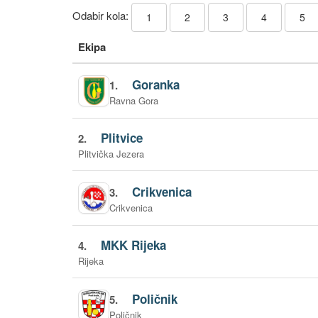
Odabir kola:
1
2
3
4
5
Ekipa
Goranka
1.
Ravna Gora
Plitvice
2.
Plitvička Jezera
Crikvenica
3.
Crikvenica
MKK Rijeka
4.
Rijeka
Poličnik
5.
Poličnik