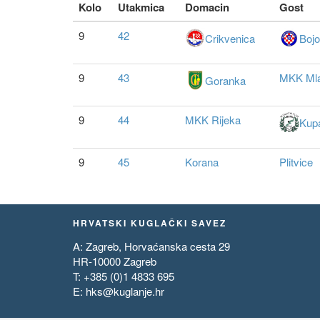
Kolo
Utakmica
Domacin
Gost
9
42
Crikvenica
Bojo
9
43
MKK Ml
Goranka
9
44
MKK Rijeka
Kup
9
45
Korana
Plitvice
HRVATSKI KUGLAČKI SAVEZ
A: Zagreb, Horvaćanska cesta 29
HR-10000 Zagreb
T: +385 (0)1 4833 695
E:
hks@kuglanje.hr