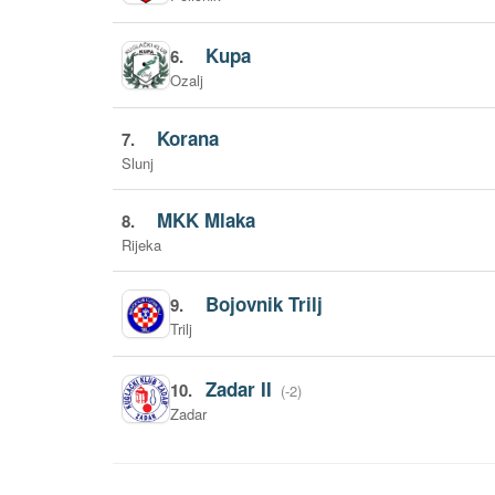
Kupa
6.
Ozalj
Korana
7.
Slunj
MKK Mlaka
8.
Rijeka
Bojovnik Trilj
9.
Trilj
Zadar II
10.
(-2)
Zadar