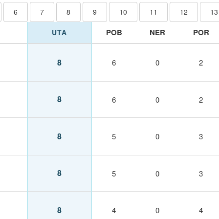
6
7
8
9
10
11
12
13
POB
NER
POR
UTA
8
6
0
2
8
6
0
2
8
5
0
3
8
5
0
3
8
4
0
4