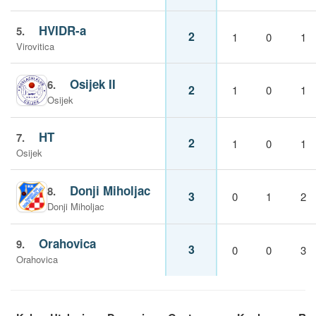
HVIDR-a
5.
2
1
0
1
Virovitica
Osijek II
6.
2
1
0
1
Osijek
HT
7.
2
1
0
1
Osijek
Donji Miholjac
8.
3
0
1
2
Donji Miholjac
Orahovica
9.
3
0
0
3
Orahovica