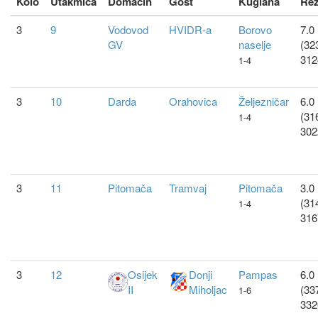
Kolo
Utakmica
Domacin
Gost
Kuglana
Rez
3
9
Vodovod
HVIDR-a
Borovo
7.0 
GV
naselje
(32
312
1-4
3
10
Darda
Orahovica
Željezničar
6.0 
(31
1-4
302
3
11
Pitomača
Tramvaj
Pitomača
3.0 
(31
1-4
316
3
12
Osijek
Donji
Pampas
6.0 
II
Miholjac
(33
1-6
332