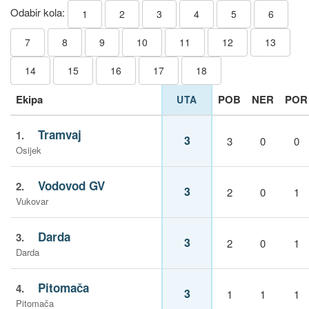
Odabir kola:
1
2
3
4
5
6
7
8
9
10
11
12
13
14
15
16
17
18
Ekipa
POB
NER
POR
UTA
Tramvaj
1.
3
3
0
0
Osijek
Vodovod GV
2.
3
2
0
1
Vukovar
Darda
3.
3
2
0
1
Darda
Pitomača
4.
3
1
1
1
Pitomača