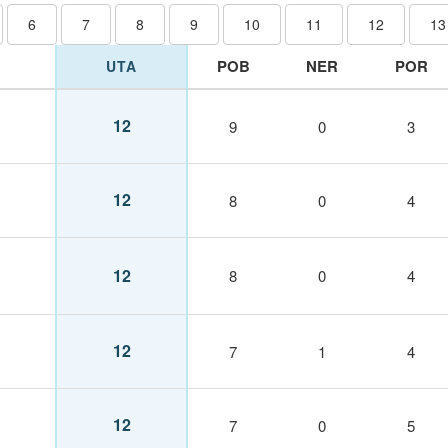
6
7
8
9
10
11
12
13
POB
NER
POR
UTA
12
9
0
3
12
8
0
4
12
8
0
4
12
7
1
4
12
7
0
5