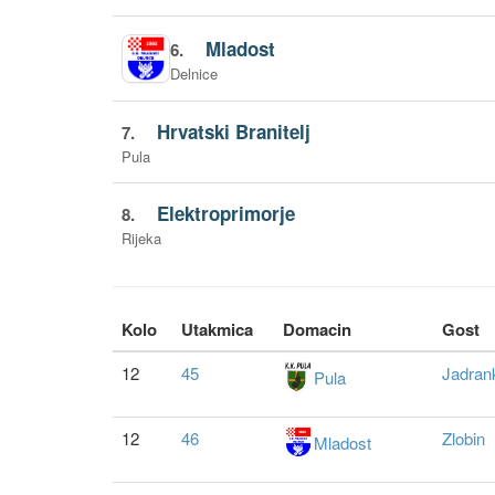
Mladost
6.
Delnice
Hrvatski Branitelj
7.
Pula
Elektroprimorje
8.
Rijeka
Kolo
Utakmica
Domacin
Gost
12
45
Jadran
Pula
12
46
Zlobin
Mladost