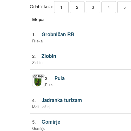
Odabir kola:
1
2
3
4
5
Ekipa
Grobničan RB
1.
Rijeka
Zlobin
2.
Zlobin
Pula
3.
Pula
Jadranka turizam
4.
Mali Lošinj
Gomirje
5.
Gomirje