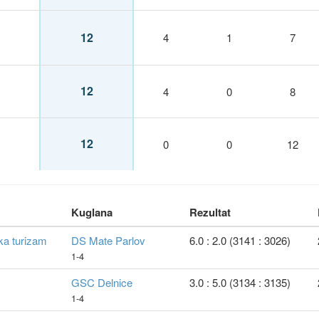
12
4
1
7
12
4
0
8
12
0
0
12
Kuglana
Rezultat
ka turizam
DS Mate Parlov
6.0 : 2.0 (3141 : 3026)
1-4
GSC Delnice
3.0 : 5.0 (3134 : 3135)
1-4