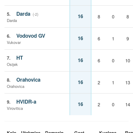
Darda
5.
(-2)
16
8
0
8
Darda
Vodovod GV
6.
16
6
1
9
Vukovar
HT
7.
16
6
0
10
Osijek
Orahovica
8.
16
2
1
13
Orahovica
HVIDR-a
9.
16
2
0
14
Virovitica
Kolo
Utakmica
Domacin
Gost
Kuglana
Rez