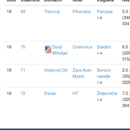
18
69
Tramvaj
Pitomača
Pampas
5.0 
(346
1-6
334
18
70
Donji
Orahovica
Stadion
6.0 
Miholjac
(328
1-4
315
18
71
Vodovod GV
Zara-Auto
Borovo
2.0 
Matrix
naselje
(302
322
1-4
18
72
Darda
HT
Željezničar
7.0 
(329
1-4
304