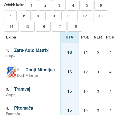
Odabir kola:
1
2
3
4
5
6
7
8
9
10
11
12
13
14
15
16
17
18
Ekipa
POB
NER
POR
UTA
Zara-Auto Matrix
1.
16
12
2
2
Osijek
Donji Miholjac
2.
16
12
0
4
Donji Miholjac
Tramvaj
3.
16
10
2
4
Osijek
Pitomača
4.
16
10
2
4
Pitomača