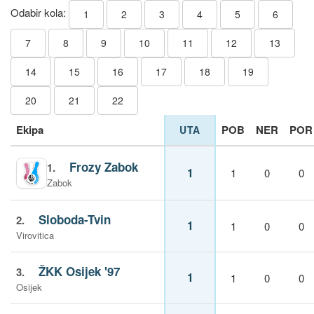
Odabir kola:
1
2
3
4
5
6
7
8
9
10
11
12
13
14
15
16
17
18
19
20
21
22
Ekipa
POB
NER
POR
UTA
Frozy Zabok
1.
1
1
0
0
Zabok
Sloboda-Tvin
2.
1
1
0
0
Virovitica
ŽKK Osijek '97
3.
1
1
0
0
Osijek