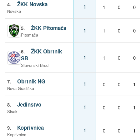
ŽKK Novska
4.
1
1
0
0
Novska
ŽKK Pitomača
5.
1
1
0
0
Pitomača
ŽKK Obrtnik
6.
1
SB
1
0
0
Slavonski Brod
Obrtnik NG
7.
1
0
0
1
Nova Gradiška
Jedinstvo
8.
1
0
0
1
Sisak
Koprivnica
9.
1
0
0
1
Koprivnica