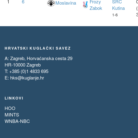
1
6
Frozy
SRC
0
Moslavina
Zabok
Kutina
1-6
HRVATSKI KUGLAČKI SAVEZ
A: Zagreb, Horvaćanska cesta 29
HR-10000 Zagreb
T: +385 (0)1 4833 695
E:
hks@kuglanje.hr
LINKOVI
HOO
MINTS
WNBA-NBC