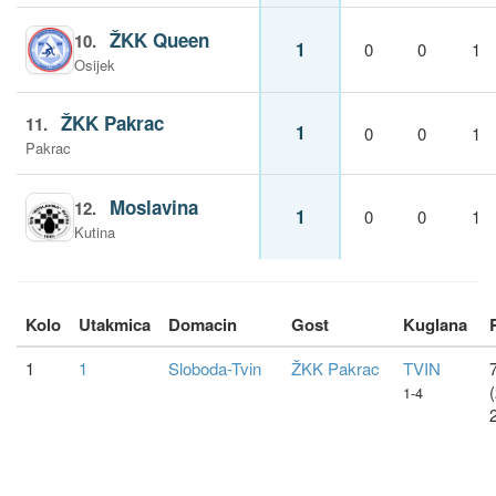
ŽKK Queen
10.
1
0
0
1
Osijek
ŽKK Pakrac
11.
1
0
0
1
Pakrac
Moslavina
12.
1
0
0
1
Kutina
Kolo
Utakmica
Domacin
Gost
Kuglana
1
1
Sloboda-Tvin
ŽKK Pakrac
TVIN
7
1-4