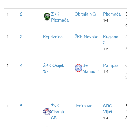
1
2
ŽKK
Obrtnik NG
Pitomača
5
Pitomača
1-4
1
3
Koprivnica
ŽKK Novska
Kuglana
2
2
1-6
1
4
ŽKK Osijek
Beli
Pampas
6
'97
Manastir
1-6
1
5
ŽKK
Jedinstvo
SRC
5
Obrtnik
Vijuš
SB
1-4