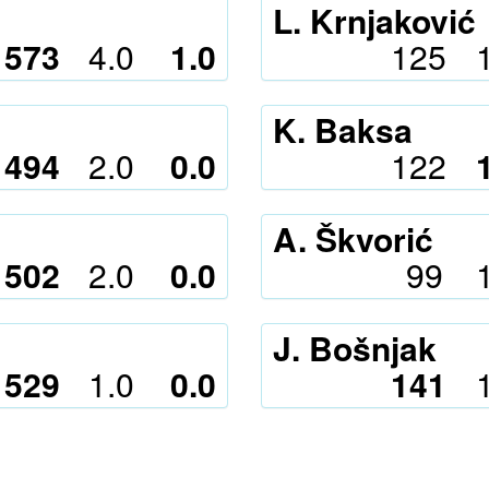
L. Krnjaković
573
4.0
1.0
125
K. Baksa
494
2.0
0.0
122
A. Škvorić
502
2.0
0.0
99
J. Bošnjak
529
1.0
0.0
141