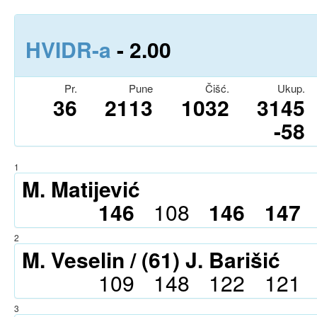
HVIDR-a
- 2.0
0
Pr.
Pune
Čišć.
Ukup.
36
2113
1032
3145
-58
1
M. Matijević
146
108
146
147
2
M. Veselin / (61) J. Barišić
109
148
122
121
3