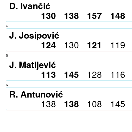
D. Ivančić
130
138
157
148
4
J. Josipović
124
130
121
119
5
J. Matijević
113
145
128
116
6
R. Antunović
138
138
108
145