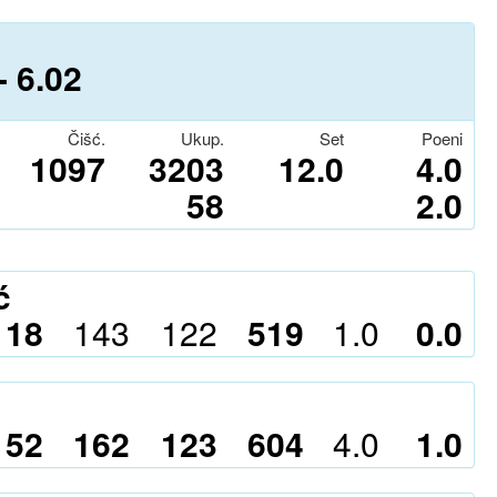
- 6.0
2
Čišć.
Ukup.
Set
Poeni
1097
3203
12.0
4.0
58
2.0
ć
118
143
122
519
1.0
0.0
152
162
123
604
4.0
1.0