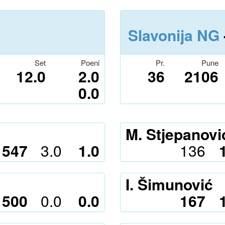
Slavonija NG
Set
Poeni
Pr.
Pune
12.0
2.0
36
2106
0.0
M. Stjepanovi
547
3.0
1.0
136
I. Šimunović
500
0.0
0.0
167