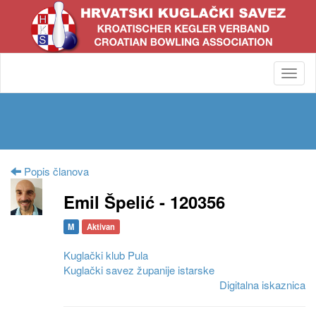
Toggl
navig
Popis članova
Emil Špelić - 120356
M
Aktivan
Kuglački klub Pula
Kuglački savez županije istarske
Digitalna iskaznica