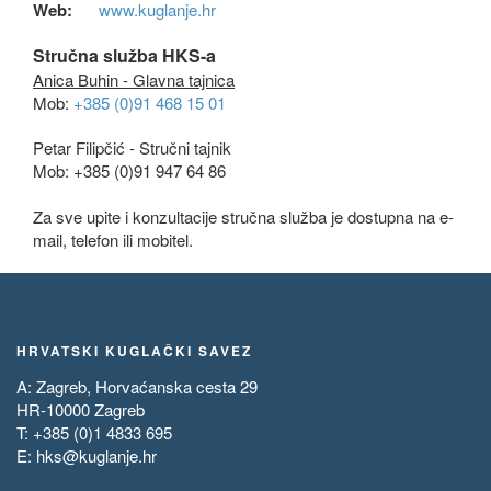
Web:
www.kuglanje.hr
Stručna služba HKS-a
Anica Buhin - Glavna tajnica
Mob:
+385 (0)91 468 15 01
Petar Filipčić - Stručni tajnik
Mob: +385 (0)91 947 64 86
Za sve upite i konzultacije stručna služba je dostupna na e-
mail, telefon ili mobitel.
HRVATSKI KUGLAČKI SAVEZ
A: Zagreb, Horvaćanska cesta 29
HR-10000 Zagreb
T: +385 (0)1 4833 695
E:
hks@kuglanje.hr