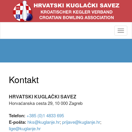
Toggl
navig
Kontakt
HRVATSKI KUGLAČKI SAVEZ
Horvaćanska cesta 29, 10 000 Zagreb
Telefon:
+385 (0)1 4833 695
E-pošta:
hks@kuglanje.hr
;
prijave@kuglanje.hr
;
lige@kuglanje.hr