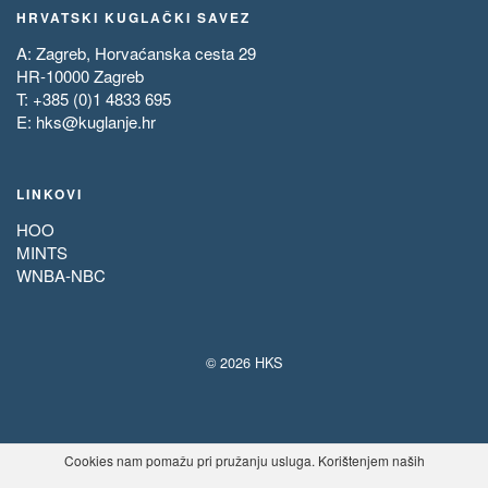
HRVATSKI KUGLAČKI SAVEZ
A: Zagreb, Horvaćanska cesta 29
HR-10000 Zagreb
T: +385 (0)1 4833 695
E:
hks@kuglanje.hr
LINKOVI
HOO
MINTS
WNBA-NBC
© 2026 HKS
Cookies nam pomažu pri pružanju usluga. Korištenjem naših