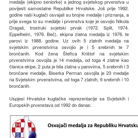
medalje (ekipno seniorke) s jednog svjetskog prvenstva u
povijesti samostalne Republike Hrvatske. Još prije 1992.
godine naši kuglači osvajali su brojne medalje i priznanja, a
prije svega to su medalje i prvenstva koje je osvojio Nikola
Dragaš, trostruki svjetski prvak (1972. Split, 1974.
Eppelheim, 1976. Beč), ekipna zlatna medalja iz 1976. te
parovi iz 1988. godine. Uz ovih 5 zlatnih medalja na
svjetskim prvenstvima osvojio je i 5 srebrnih te 7
brončanih. Kod žena Štefica Krištof na svjetskim
prvenstvima osvojila je 14 medalja, od toga 4 zlatne kao
članica ekipe, 2 puta je bila zlatna u parovima, 5 srebrnih i 3
brončane medalje, Biserka Perman osvojila je 23 medalje
na Svjetskim prvenstvima, od toga 7 zlatnih, 6 srebrnih i 10
brončanih.
Uspjesi Hrvatske kuglačke reprezentacije sa Svjetskih i
Europskih prvenstava od 1992 do danas: