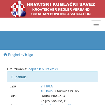
Toggl
navig
Pregled svih liga
Preuzimanja:
Zapisnik o utakmici
O utakmici
Liga
2. HKLS
13. kolo
, utakmica br. 65
Suci
Darko Blaško, A
Željko Košutić, B