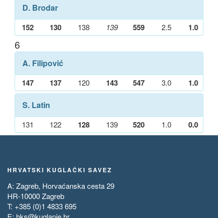
D. Brodar
152
130
138
139
559
2.5
1.0
6
A. Filipović
147
137
120
143
547
3.0
1.0
S. Latin
131
122
128
139
520
1.0
0.0
HRVATSKI KUGLAČKI SAVEZ
A: Zagreb, Horvaćanska cesta 29
HR-10000 Zagreb
T: +385 (0)1 4833 695
E:
hks@kuglanje.hr