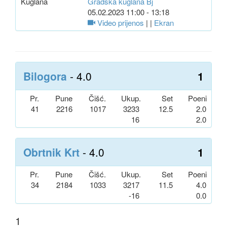
Kuglana
Gradska kuglana Bj
05.02.2023 11:00 - 13:18
Video prijenos
| |
Ekran
Bilogora
- 4.0
1
Pr.
Pune
Čišć.
Ukup.
Set
Poeni
41
2216
1017
3233
12.5
2.0
16
2.0
Obrtnik Krt
- 4.0
1
Pr.
Pune
Čišć.
Ukup.
Set
Poeni
34
2184
1033
3217
11.5
4.0
-16
0.0
1