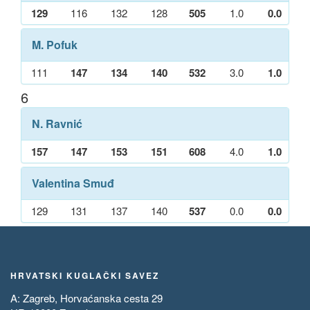
129
116
132
128
505
1.0
0.0
M. Pofuk
111
147
134
140
532
3.0
1.0
6
N. Ravnić
157
147
153
151
608
4.0
1.0
Valentina Smuđ
129
131
137
140
537
0.0
0.0
HRVATSKI KUGLAČKI SAVEZ
A: Zagreb, Horvaćanska cesta 29