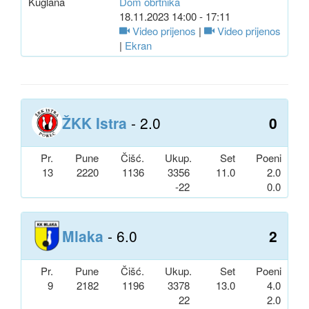
Kuglana
Dom obrtnika
18.11.2023 14:00 - 17:11
Video prijenos
|
Video prijenos
|
Ekran
ŽKK Istra
- 2.0
0
Pr.
Pune
Čišć.
Ukup.
Set
Poeni
13
2220
1136
3356
11.0
2.0
-22
0.0
Mlaka
- 6.0
2
Pr.
Pune
Čišć.
Ukup.
Set
Poeni
9
2182
1196
3378
13.0
4.0
22
2.0