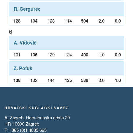
R. Gergurec
128
134
128
114
504
2.0
0.0
6
A. Vidović
101
136
129
124
490
1.0
0.0
Z. Pofuk
138
132
144
125
539
3.0
1.0
HRVATSKI KUGLAČKI SAVEZ
A: Zagreb, Horvaćanska cesta 29
HR-10000 Zagreb
T: +385 (0)1 4833 695