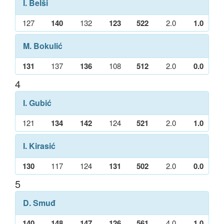
I. Belši
127
140
132
123
522
2.0
1.0
M. Bokulić
131
137
136
108
512
2.0
0.0
4
I. Gubić
121
134
142
124
521
2.0
1.0
I. Kirasić
130
117
124
131
502
2.0
0.0
5
D. Smuđ
140
148
147
126
561
4.0
1.0