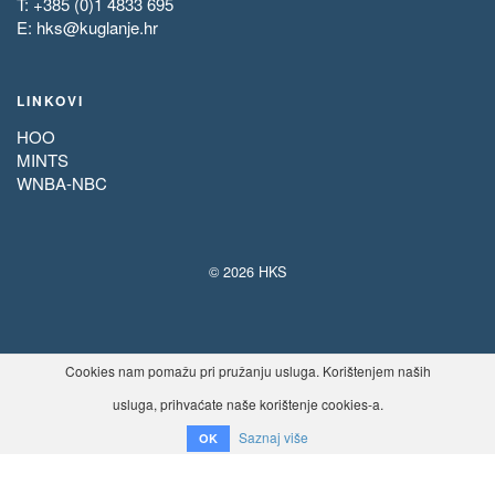
T: +385 (0)1 4833 695
E:
hks@kuglanje.hr
LINKOVI
HOO
MINTS
WNBA-NBC
© 2026 HKS
Cookies nam pomažu pri pružanju usluga. Korištenjem naših
usluga, prihvaćate naše korištenje cookies-a.
Saznaj više
OK