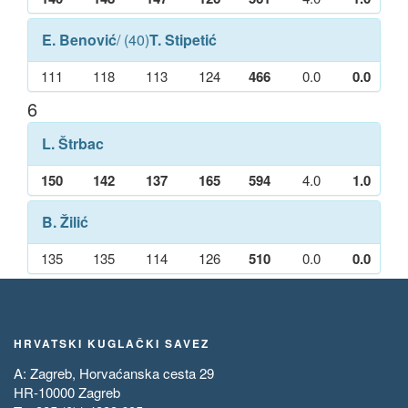
E. Benović
/ (40)
T. Stipetić
111
118
113
124
466
0.0
0.0
6
L. Štrbac
150
142
137
165
594
4.0
1.0
B. Žilić
135
135
114
126
510
0.0
0.0
HRVATSKI KUGLAČKI SAVEZ
A: Zagreb, Horvaćanska cesta 29
HR-10000 Zagreb