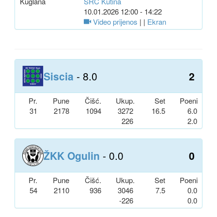
Kuglana
SRC Kutina
10.01.2026 12:00 - 14:22
Video prijenos
| |
Ekran
Siscia
- 8.0
2
Pr.
Pune
Čišć.
Ukup.
Set
Poeni
31
2178
1094
3272
16.5
6.0
226
2.0
ŽKK Ogulin
- 0.0
0
Pr.
Pune
Čišć.
Ukup.
Set
Poeni
54
2110
936
3046
7.5
0.0
-226
0.0