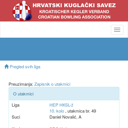
Toggl
navig
Pregled svih liga
Preuzimanja:
Zapisnik o utakmici
O utakmici
Liga
HEP HKSL-ž
10. kolo
, utakmica br. 49
Suci
Daniel Novalić, A