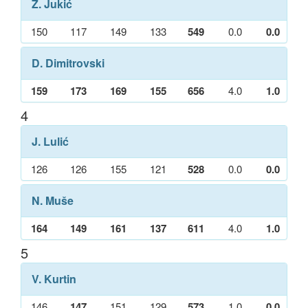
Z. Jukić
150
117
149
133
549
0.0
0.0
D. Dimitrovski
159
173
169
155
656
4.0
1.0
4
J. Lulić
126
126
155
121
528
0.0
0.0
N. Muše
164
149
161
137
611
4.0
1.0
5
V. Kurtin
146
147
151
129
573
1.0
0.0