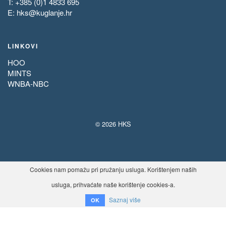
T: +385 (0)1 4833 695
E:
hks@kuglanje.hr
LINKOVI
HOO
MINTS
WNBA-NBC
© 2026 HKS
Cookies nam pomažu pri pružanju usluga. Korištenjem naših
usluga, prihvaćate naše korištenje cookies-a.
Saznaj više
OK