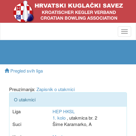
Toggl
navig
Pregled svih liga
Preuzimanja:
Zapisnik o utakmici
O utakmici
Liga
HEP HKSL
1. kolo
, utakmica br. 2
Suci
Šime Karamarko, A