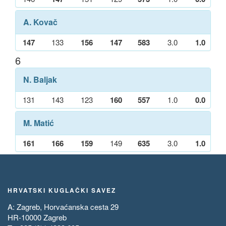
A. Kovač
147
133
156
147
583
3.0
1.0
6
N. Baljak
131
143
123
160
557
1.0
0.0
M. Matić
161
166
159
149
635
3.0
1.0
HRVATSKI KUGLAČKI SAVEZ
A: Zagreb, Horvaćanska cesta 29
HR-10000 Zagreb