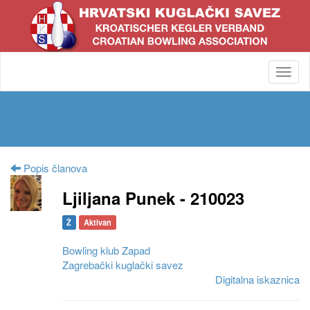
Toggl
navig
Popis članova
Ljiljana Punek - 210023
Ž
Aktivan
Bowling klub Zapad
Zagrebački kuglački savez
Digitalna iskaznica