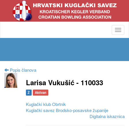
Toggl
navig
Popis članova
Larisa Vukušić - 110033
Ž
Aktivan
Kuglački klub Obrtnik
Kuglački savez Brodsko-posavske županije
Digitalna iskaznica