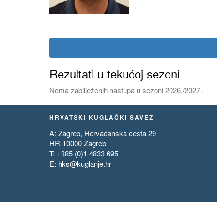
Rezultati u tekućoj sezoni
Nema zabilježenih nastupa u sezoni 2026./2027..
HRVATSKI KUGLAČKI SAVEZ
A: Zagreb, Horvaćanska cesta 29
HR-10000 Zagreb
T: +385 (0)1 4833 695
E:
hks@kuglanje.hr