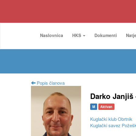
Naslovnica
HKS
Dokumenti
Natj
Popis članova
Darko Janjiš 
M
Aktivan
Kuglački klub Obrtnik
Kuglački savez Požešk