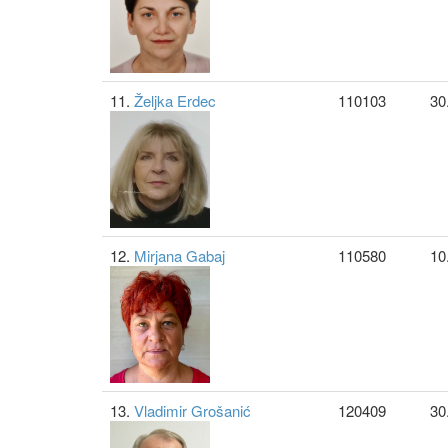
11.
Željka Erdec
110103
30
12.
Mirjana Gabaj
110580
10
13.
Vladimir Grošanić
120409
30