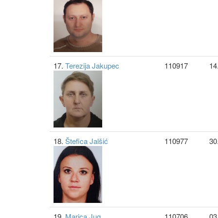
17.
Terezija Jakupec
110917
14
18.
Štefica Jalšić
110977
30
19.
Marica Jug
110706
03