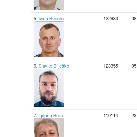
5.
Ivica Benotić
122983
08
6.
Slavko Bilješko
123355
05
7.
Ljiljana Bolić
110114
23