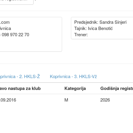
l.com
Predsjednik: Sandra Sinjeri
ivnica
Tajnik: Ivica Benotić
ć 098 970 22 70
Trener:
privnica - 2. HKLS-Ž
Koprivnica - 3. HKLS-Vž
avo nastupa za klub
Kategorija
Godišnja regist
.09.2016
M
2026