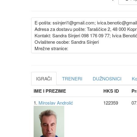
E-pošta: ssinjeri1@gmail.com; ivica.benotic@gmai
Adresa za dostavu pošte: Taraščice 2, 48 000 Kopr
Kontakt: Sandra Sinjeri 098 176 09 77; Ivica Benoti
Ovlaštene osobe: Sandra Sinjeri
Mrežne stranice:
IGRAČI
TRENERI
DUŽNOSNICI
Ko
IME I PREZIME
HKS ID
Pr
1.
Miroslav Androlić
122359
07