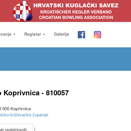
ecanja
Registar
Galerija
b Koprivnica - 810057
8 000 Koprivnica
ničko-križevačke županije
|
s registriranih