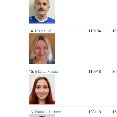
14.
Mirica Ilić
110104
10
15.
Inka Jakupec
110918
30
16.
Darko Jakupec
123113
15