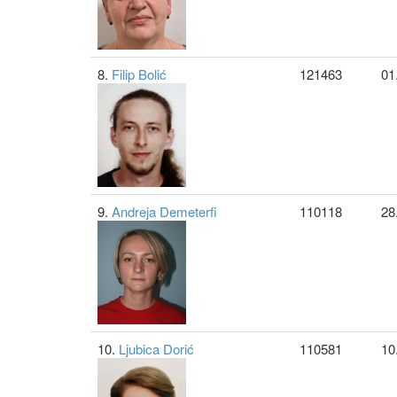
8.
Filip Bolić
121463
01
9.
Andreja Demeterfi
110118
28
10.
Ljubica Dorić
110581
10