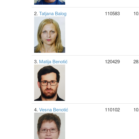
2.
Tatjana Balog
110583
10
3.
Matija Benotić
120429
28
4.
Vesna Benotić
110102
10