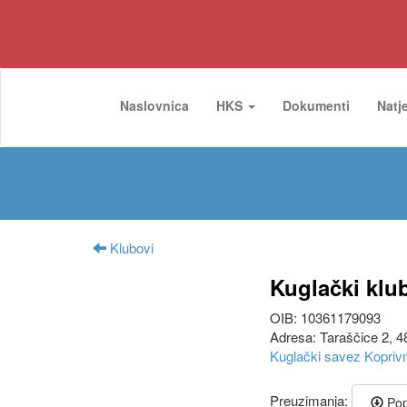
Naslovnica
HKS
Dokumenti
Natj
Klubovi
Kuglački klu
OIB: 10361179093
Adresa: Taraščice 2, 4
Kuglački savez Kopriv
Preuzimanja:
Popi