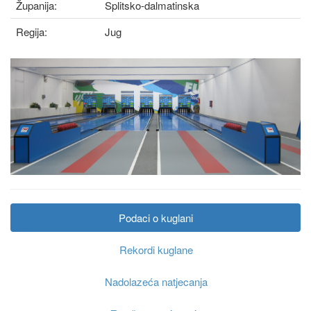
Županija:
Splitsko-dalmatinska
Regija:
Jug
Podaci o kuglani
Rekordi kuglane
Nadolazeća natjecanja