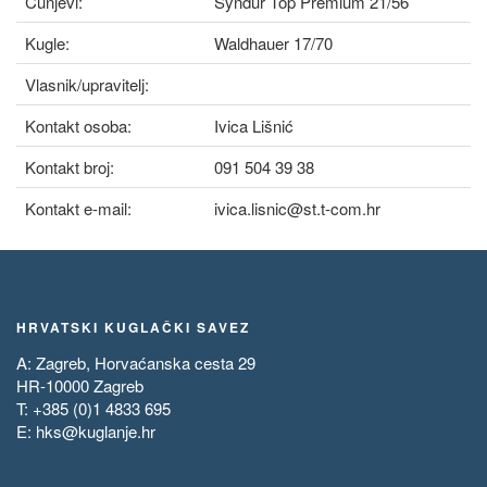
Čunjevi:
Syndur Top Premium 21/56
Kugle:
Waldhauer 17/70
Vlasnik/upravitelj:
Kontakt osoba:
Ivica Lišnić
Kontakt broj:
091 504 39 38
Kontakt e-mail:
ivica.lisnic@st.t-com.hr
HRVATSKI KUGLAČKI SAVEZ
A: Zagreb, Horvaćanska cesta 29
HR-10000 Zagreb
T: +385 (0)1 4833 695
E:
hks@kuglanje.hr