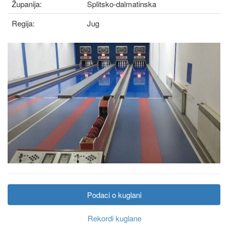
Županija:
Splitsko-dalmatinska
Regija:
Jug
Podaci o kuglani
Rekordi kuglane