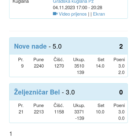
Kuglana
Gradska kuglana Pž
04.11.2023 17:00 - 20:28
Video prijenos
| |
Ekran
Nove nade
- 5.0
2
Pr.
Pune
Čišć.
Ukup.
Set
Poeni
9
2240
1270
3510
14.0
3.0
139
2.0
Željezničar Bel
- 3.0
0
Pr.
Pune
Čišć.
Ukup.
Set
Poeni
21
2213
1158
3371
10.0
3.0
-139
0.0
1