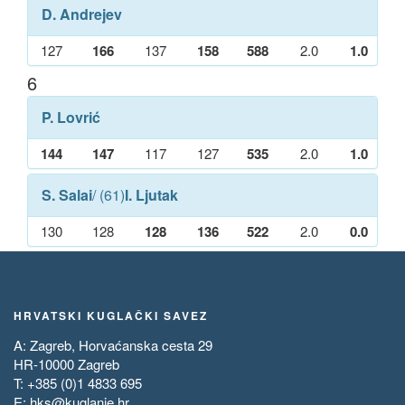
D. Andrejev
127
166
137
158
588
2.0
1.0
6
P. Lovrić
144
147
117
127
535
2.0
1.0
S. Salai
/ (61)
I. Ljutak
130
128
128
136
522
2.0
0.0
HRVATSKI KUGLAČKI SAVEZ
A: Zagreb, Horvaćanska cesta 29
HR-10000 Zagreb
T: +385 (0)1 4833 695
E:
hks@kuglanje.hr