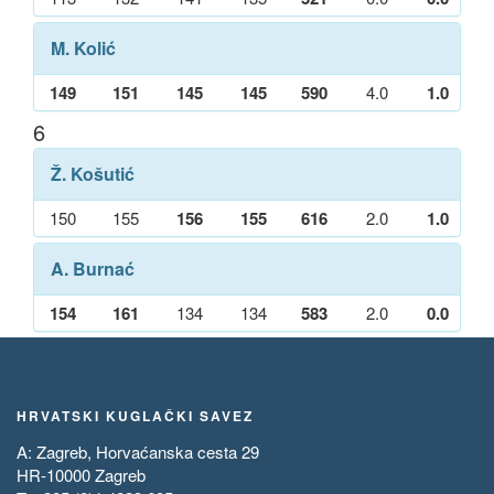
M. Kolić
149
151
145
145
590
4.0
1.0
6
Ž. Košutić
150
155
156
155
616
2.0
1.0
A. Burnać
154
161
134
134
583
2.0
0.0
HRVATSKI KUGLAČKI SAVEZ
A: Zagreb, Horvaćanska cesta 29
HR-10000 Zagreb