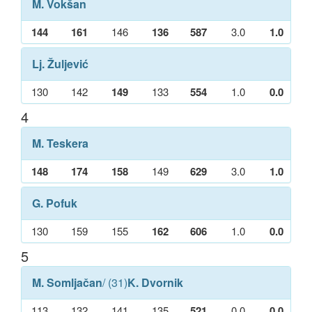
M. Vokšan
144
161
146
136
587
3.0
1.0
Lj. Žuljević
130
142
149
133
554
1.0
0.0
4
M. Teskera
148
174
158
149
629
3.0
1.0
G. Pofuk
130
159
155
162
606
1.0
0.0
5
M. Somljačan
/ (31)
K. Dvornik
113
132
141
135
521
0.0
0.0