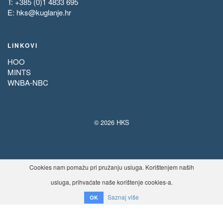
T: +385 (0)1 4833 695
E:
hks@kuglanje.hr
LINKOVI
HOO
MINTS
WNBA-NBC
© 2026 HKS
Cookies nam pomažu pri pružanju usluga. Korištenjem naših
usluga, prihvaćate naše korištenje cookies-a.
Saznaj više
OK