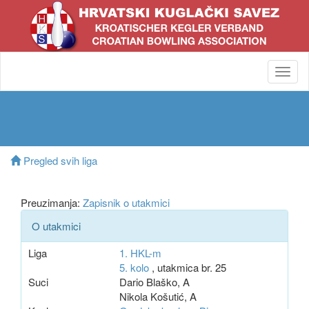
Toggl
navig
Pregled svih liga
Preuzimanja:
Zapisnik o utakmici
O utakmici
Liga
1. HKL-m
5. kolo
, utakmica br. 25
Suci
Dario Blaško, A
Nikola Košutić, A