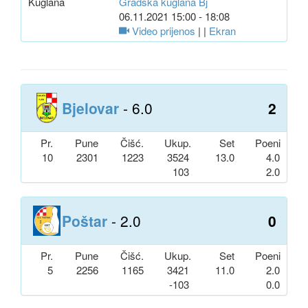
Kuglana
Gradska kuglana Bj
06.11.2021 15:00 - 18:08
Video prijenos
| |
Ekran
Bjelovar
- 6.0
2
Pr.
Pune
Čišć.
Ukup.
Set
Poeni
10
2301
1223
3524
13.0
4.0
103
2.0
Poštar
- 2.0
0
Pr.
Pune
Čišć.
Ukup.
Set
Poeni
5
2256
1165
3421
11.0
2.0
-103
0.0