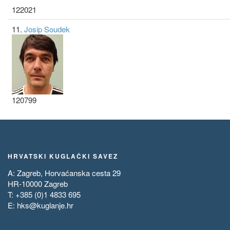
122021
11.
Josip Soudek
120799
HRVATSKI KUGLAČKI SAVEZ
A: Zagreb, Horvaćanska cesta 29
HR-10000 Zagreb
T: +385 (0)1 4833 695
E:
hks@kuglanje.hr