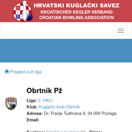
Toggl
navig
Pregled svih liga
Obrtnik Pž
Liga:
2. HKLI
Klub:
Kuglački klub Obrtnik
Adresa:
Dr. Franje Tuđmana 9, 34 000 Požega
Email:
Gradska kuglana Pž