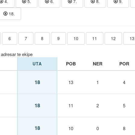
4.
5.
6.
7.
8.
9.
18.
6
7
8
9
10
11
12
13
 adresar te ekipe
POB
NER
POR
UTA
18
13
1
4
18
11
2
5
18
10
0
8