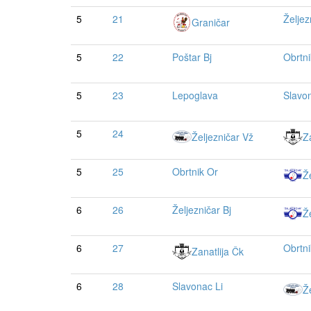
5
21
Željez
Graničar
5
22
Poštar Bj
Obrtni
5
23
Lepoglava
Slavon
5
24
Željezničar Vž
Z
5
25
Obrtnik Or
Že
6
26
Željezničar Bj
Že
6
27
Obrtni
Zanatlija Čk
6
28
Slavonac Li
Ž