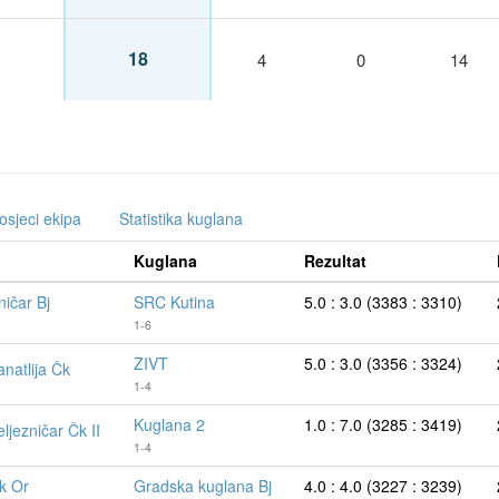
18
4
0
14
osjeci ekipa
Statistika kuglana
Kuglana
Rezultat
ničar Bj
SRC Kutina
5.0 : 3.0 (3383 : 3310)
1-6
ZIVT
5.0 : 3.0 (3356 : 3324)
anatlija Čk
1-4
Kuglana 2
1.0 : 7.0 (3285 : 3419)
ljezničar Čk II
1-4
k Or
Gradska kuglana Bj
4.0 : 4.0 (3227 : 3239)