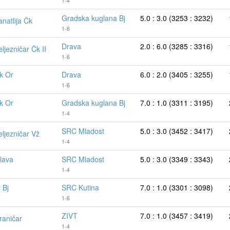
1-4
Gradska kuglana Bj
5.0 : 3.0 (3253 : 3232)
anatlija Čk
1-6
Drava
2.0 : 6.0 (3285 : 3316)
ljezničar Čk II
1-6
k Or
Drava
6.0 : 2.0 (3405 : 3255)
1-6
k Or
Gradska kuglana Bj
7.0 : 1.0 (3311 : 3195)
1-4
SRC Mladost
5.0 : 3.0 (3452 : 3417)
eljezničar Vž
1-4
lava
SRC Mladost
5.0 : 3.0 (3349 : 3343)
1-4
 Bj
SRC Kutina
7.0 : 1.0 (3301 : 3098)
1-6
ZIVT
7.0 : 1.0 (3457 : 3419)
raničar
1-4