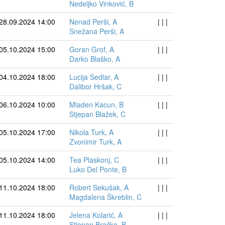
Nedeljko Vinković, B
28.09.2024 14:00
Nenad Perši, A
| | |
Snežana Perši, A
05.10.2024 15:00
Goran Grof, A
| | |
Darko Blaško, A
04.10.2024 18:00
Lucija Sedlar, A
| | |
Dalibor Hršak, C
06.10.2024 10:00
Mladen Kacun, B
| | |
Stjepan Blažek, C
05.10.2024 17:00
Nikola Turk, A
| | |
Zvonimir Turk, A
05.10.2024 14:00
Tea Plaskonj, C
| | |
Luko Del Ponte, B
11.10.2024 18:00
Robert Sekušak, A
| | |
Magdalena Škreblin, C
11.10.2024 18:00
Jelena Kolarić, A
| | |
Stjepan Bračko, B