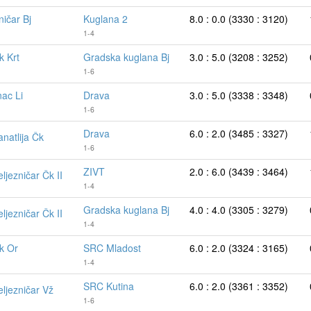
ničar Bj
Kuglana 2
8.0 : 0.0 (3330 : 3120)
1-4
k Krt
Gradska kuglana Bj
3.0 : 5.0 (3208 : 3252)
1-6
ac Li
Drava
3.0 : 5.0 (3338 : 3348)
1-6
Drava
6.0 : 2.0 (3485 : 3327)
anatlija Čk
1-6
ZIVT
2.0 : 6.0 (3439 : 3464)
ljezničar Čk II
1-4
Gradska kuglana Bj
4.0 : 4.0 (3305 : 3279)
ljezničar Čk II
1-4
k Or
SRC Mladost
6.0 : 2.0 (3324 : 3165)
1-4
SRC Kutina
6.0 : 2.0 (3361 : 3352)
eljezničar Vž
1-6