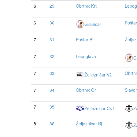
6
29
Obrtnik Krt
Lepog
6
30
Poštar
Graničar
7
31
Poštar Bj
Željez
7
32
Lepoglava
G
7
33
Obrtni
Željezničar Vž
7
34
Obrtnik Or
Slavon
7
35
Željezničar Čk II
Z
8
36
Željezničar Bj
Z