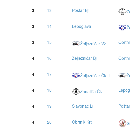
3
13
Poštar Bj
Z
3
14
Lepoglava
Že
3
15
Obrtni
Željezničar Vž
4
16
Željezničar Bj
Obrtni
4
17
Željezničar Čk II
Ž
4
18
Lepog
Zanatlija Čk
4
19
Slavonac Li
Poštar
4
20
Obrtnik Krt
G