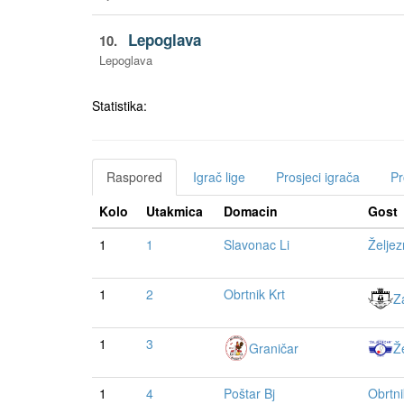
Lepoglava
10.
Lepoglava
Statistika:
Raspored
Igrač lige
Prosjeci igrača
Pr
Kolo
Utakmica
Domacin
Gost
1
1
Slavonac Li
Željez
1
2
Obrtnik Krt
Z
1
3
Graničar
Že
1
4
Poštar Bj
Obrtni