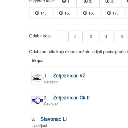
Izvješće kola:
1.
2.
3.
14.
15.
16.
17.
Odabir kola:
1
2
3
4
5
Odabirom bilo koje ekipe možete vidjeti popis igrača i
Ekipa
Željezničar Vž
1.
Varaždin
Željezničar Čk II
2.
Čakovec
Slavonac Li
3.
Lipovljani