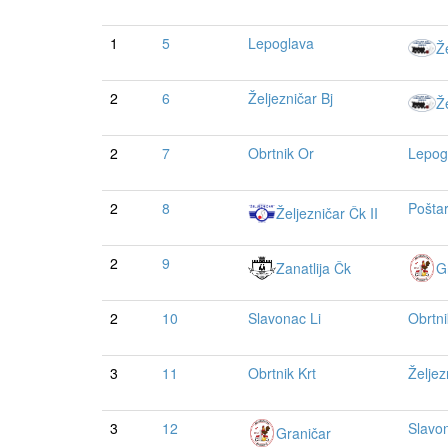
1
5
Lepoglava
Ž
2
6
Željezničar Bj
Ž
2
7
Obrtnik Or
Lepog
2
8
Poštar
Željezničar Čk II
2
9
Zanatlija Čk
G
2
10
Slavonac Li
Obrtni
3
11
Obrtnik Krt
Željez
3
12
Slavon
Graničar