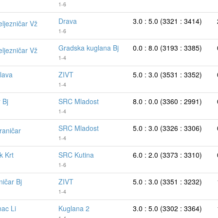
1-6
Drava
3.0 : 5.0 (3321 : 3414)
eljezničar Vž
1-6
Gradska kuglana Bj
0.0 : 8.0 (3193 : 3385)
eljezničar Vž
1-4
lava
ZIVT
5.0 : 3.0 (3531 : 3352)
1-4
 Bj
SRC Mladost
8.0 : 0.0 (3360 : 2991)
1-4
SRC Mladost
5.0 : 3.0 (3326 : 3306)
raničar
1-4
k Krt
SRC Kutina
6.0 : 2.0 (3373 : 3310)
1-6
ničar Bj
ZIVT
5.0 : 3.0 (3351 : 3232)
1-4
ac Li
Kuglana 2
3.0 : 5.0 (3302 : 3364)