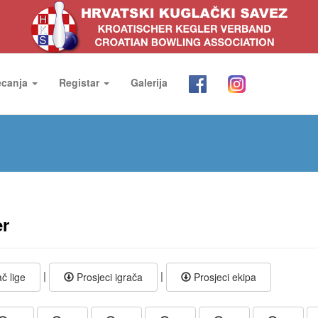
ecanja
Registar
Galerija
er
|
|
č lige
Prosjeci igrača
Prosjeci ekipa