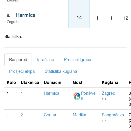
Harmica
8.
14
1
1
12
Zagreb
Statistika:
Raspored
Igrač lige
Prosjeci igrača
Prosjeci ekipa
Statistika kuglana
Kolo
Utakmica
Domacin
Gost
Kuglana
R
1
1
Harmica
Ponikve
Zagreb
3
II
(
1-4
3
1
2
Centar
Medika
Pongračevo
7
(
1-6
3