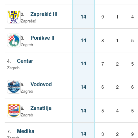
Zaprešić III
2.
14
9
1
4
Zaprešić
Ponikve II
3.
14
8
1
5
Zagreb
Centar
4.
14
7
2
5
Zagreb
Vodovod
5.
14
6
2
6
Zagreb
Zanatlija
6.
14
5
4
5
Zagreb
Medika
7.
14
3
2
9
Zagreb