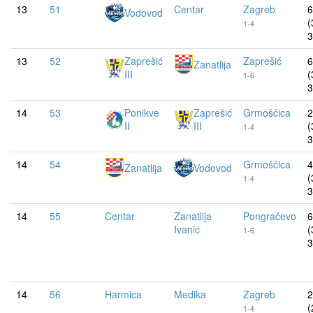
13
51
Centar
Zagreb
6
Vodovod
(
1-4
3
13
52
Zaprešić
Zaprešić
6
Zanatlija
III
(
1-6
3
14
53
Ponikve
Zaprešić
Grmoščica
2
II
III
(
1-4
3
14
54
Grmoščica
4
Zanatlija
Vodovod
(
1-4
3
14
55
Centar
Zanatlija
Pongračevo
6
Ivanić
(
1-6
3
14
56
Harmica
Medika
Zagreb
2
(
1-4