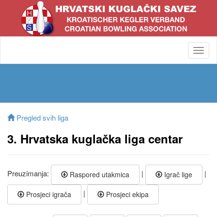
Toggl
navig
Pregled svih liga
3. Hrvatska kuglačka liga centar
Preuzimanja:
|
|
Raspored utakmica
Igrač lige
|
Prosjeci igrača
Prosjeci ekipa