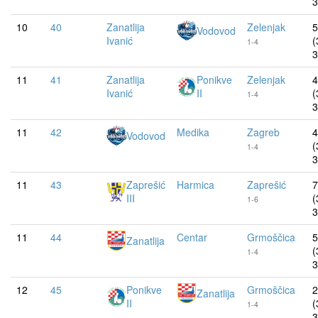
3
10
40
Zanatlija
Zelenjak
5
Vodovod
Ivanić
(
1-4
3
11
41
Zanatlija
Ponikve
Zelenjak
4
Ivanić
II
(
1-4
3
11
42
Medika
Zagreb
4
Vodovod
(
1-4
3
11
43
Zaprešić
Harmica
Zaprešić
7
III
(
1-6
3
11
44
Centar
Grmoščica
5
Zanatlija
(
1-4
3
12
45
Ponikve
Grmoščica
2
Zanatlija
II
(
1-4
3