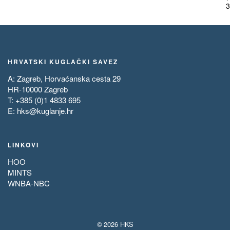
3
HRVATSKI KUGLAČKI SAVEZ
A: Zagreb, Horvaćanska cesta 29
HR-10000 Zagreb
T: +385 (0)1 4833 695
E:
hks@kuglanje.hr
LINKOVI
HOO
MINTS
WNBA-NBC
© 2026 HKS