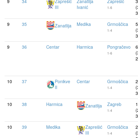
9
34
Zaprešić
Zanatlija
Zaprešić
3
III
Ivanić
(
1-6
3
9
35
Medika
Grmoščica
5
Zanatlija
(
1-4
3
9
36
Centar
Harmica
Pongračevo
6
(
1-6
2
10
37
Ponikve
Centar
Grmoščica
2
II
(
1-4
3
10
38
Harmica
Zagreb
1
Zanatlija
(
1-4
3
10
39
Medika
Zaprešić
Grmoščica
2
III
(
1-4