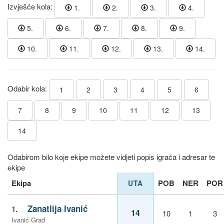
Izvješće kola:
1.
2.
3.
4.
5.
6.
7.
8.
9.
10.
11.
12.
13.
14.
Odabir kola:
1
2
3
4
5
6
7
8
9
10
11
12
13
14
Odabirom bilo koje ekipe možete vidjeti popis igrača i adresar te
ekipe
Ekipa
POB
NER
POR
UTA
Zanatlija Ivanić
1.
14
10
1
3
Ivanić Grad