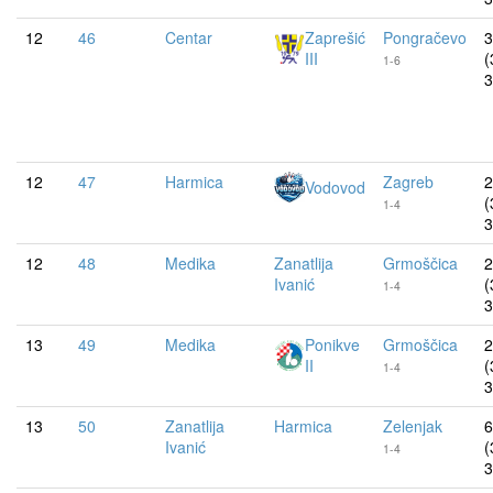
12
46
Centar
Zaprešić
Pongračevo
3
III
(
1-6
3
12
47
Harmica
Zagreb
2
Vodovod
(
1-4
3
12
48
Medika
Zanatlija
Grmoščica
2
Ivanić
(
1-4
3
13
49
Medika
Ponikve
Grmoščica
2
II
(
1-4
3
13
50
Zanatlija
Harmica
Zelenjak
6
Ivanić
(
1-4
3