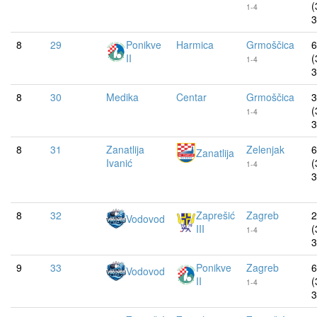
(
1-4
3
8
29
Ponikve
Harmica
Grmoščica
6
II
(
1-4
3
8
30
Medika
Centar
Grmoščica
3
(
1-4
3
8
31
Zanatlija
Zelenjak
6
Zanatlija
Ivanić
(
1-4
3
8
32
Zaprešić
Zagreb
2
Vodovod
III
(
1-4
3
9
33
Ponikve
Zagreb
6
Vodovod
II
(
1-4
3