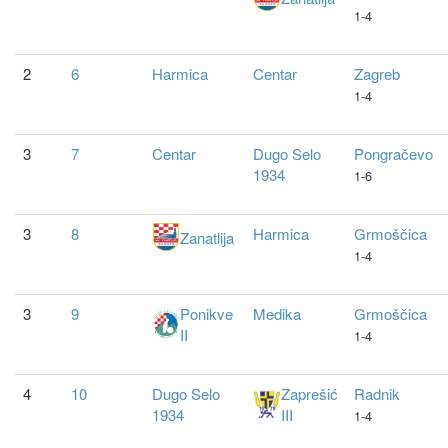
1-4
2
6
Harmica
Centar
Zagreb
1-4
3
7
Centar
Dugo Selo
Pongračevo
1934
1-6
3
8
Harmica
Grmoščica
Zanatlija
1-4
3
9
Ponikve
Medika
Grmoščica
II
1-4
4
10
Dugo Selo
Zaprešić
Radnik
1934
III
1-4