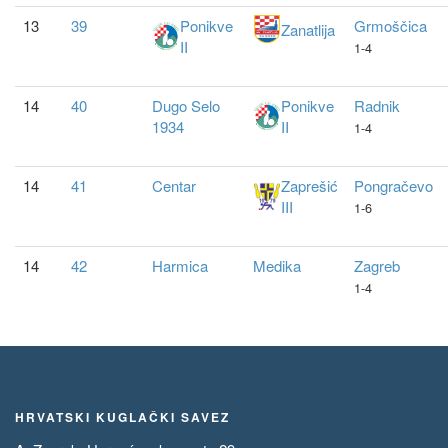
13
39
Ponikve
Grmoščica
Zanatlija
II
1-4
14
40
Dugo Selo
Ponikve
Radnik
1934
II
1-4
14
41
Centar
Zaprešić
Pongračevo
III
1-6
14
42
Harmica
Medika
Zagreb
1-4
HRVATSKI KUGLAČKI SAVEZ