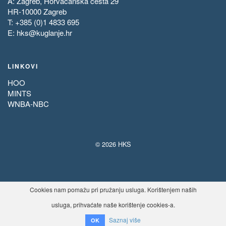
A: Zagreb, Horvaćanska cesta 29
HR-10000 Zagreb
T: +385 (0)1 4833 695
E:
hks@kuglanje.hr
LINKOVI
HOO
MINTS
WNBA-NBC
© 2026 HKS
Cookies nam pomažu pri pružanju usluga. Korištenjem naših
usluga, prihvaćate naše korištenje cookies-a.
Saznaj više
OK