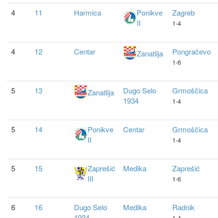
4
11
Harmica
Ponikve
Zagreb
II
1-4
4
12
Centar
Pongračevo
Zanatlija
1-6
5
13
Dugo Selo
Grmoščica
Zanatlija
1934
1-4
5
14
Ponikve
Centar
Grmoščica
II
1-4
5
15
Zaprešić
Medika
Zaprešić
III
1-6
6
16
Dugo Selo
Medika
Radnik
1934
1-4