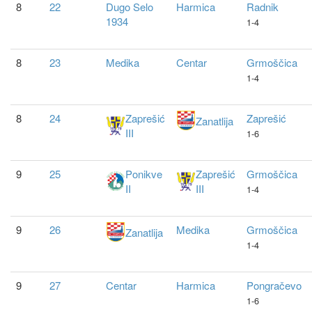
8
22
Dugo Selo
Harmica
Radnik
1934
1-4
8
23
Medika
Centar
Grmoščica
1-4
8
24
Zaprešić
Zaprešić
Zanatlija
III
1-6
9
25
Ponikve
Zaprešić
Grmoščica
II
III
1-4
9
26
Medika
Grmoščica
Zanatlija
1-4
9
27
Centar
Harmica
Pongračevo
1-6