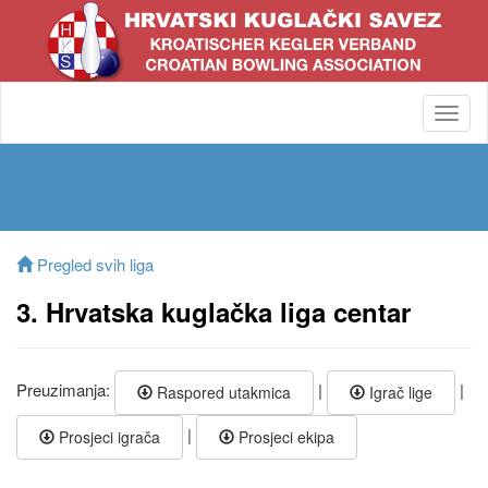
Toggl
navig
Pregled svih liga
3. Hrvatska kuglačka liga centar
Preuzimanja:
|
|
Raspored utakmica
Igrač lige
|
Prosjeci igrača
Prosjeci ekipa