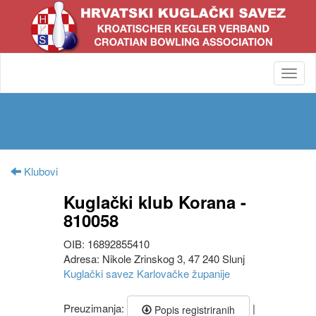
Toggl
navig
Klubovi
Kuglački klub Korana -
810058
OIB: 16892855410
Adresa: Nikole Zrinskog 3, 47 240 Slunj
Kuglački savez Karlovačke županije
Preuzimanja:
|
Popis registriranih