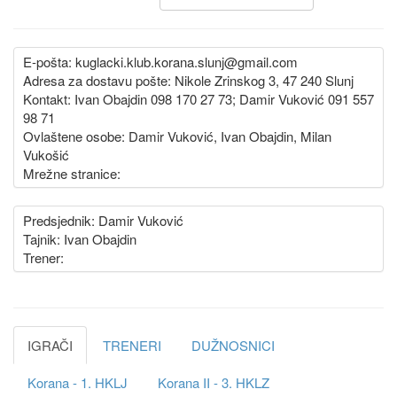
E-pošta: kuglacki.klub.korana.slunj@gmail.com
Adresa za dostavu pošte: Nikole Zrinskog 3, 47 240 Slunj
Kontakt: Ivan Obajdin 098 170 27 73; Damir Vuković 091 557
98 71
Ovlaštene osobe: Damir Vuković, Ivan Obajdin, Milan
Vukošić
Mrežne stranice:
Predsjednik: Damir Vuković
Tajnik: Ivan Obajdin
Trener:
IGRAČI
TRENERI
DUŽNOSNICI
Korana - 1. HKLJ
Korana II - 3. HKLZ