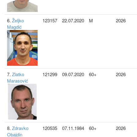
6.
Željko
123157
22.07.2020
M
2026
Magdić
7.
Zlatko
121299
09.07.2020
60+
2026
Marasović
8.
Zdravko
120535
07.11.1984
60+
2026
Obajdin