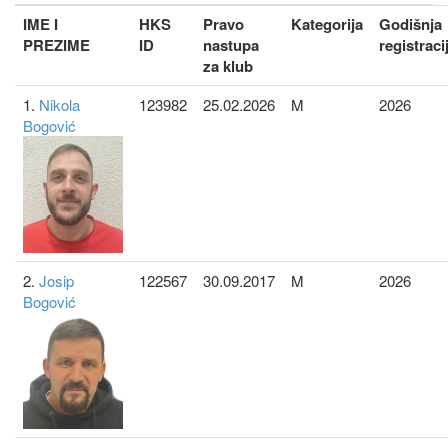
IME I
HKS
Pravo
Kategorija
Godišnja
PREZIME
ID
nastupa
registraci
za klub
1.
Nikola
123982
25.02.2026
M
2026
Bogović
2.
Josip
122567
30.09.2017
M
2026
Bogović