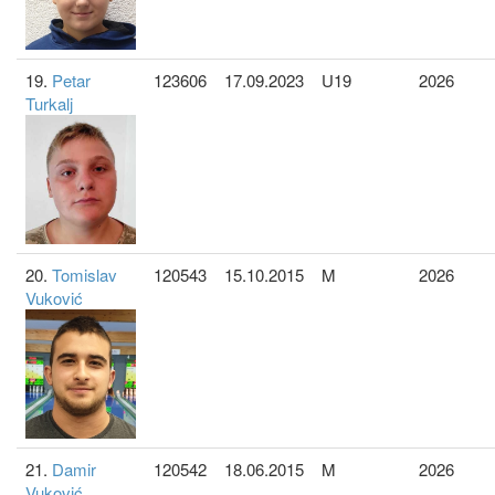
19.
Petar
123606
17.09.2023
U19
2026
Turkalj
20.
Tomislav
120543
15.10.2015
M
2026
Vuković
21.
Damir
120542
18.06.2015
M
2026
Vuković