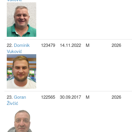
22.
Dominik
123479
14.11.2022
M
2026
Vuković
23.
Goran
122565
30.09.2017
M
2026
Živčić