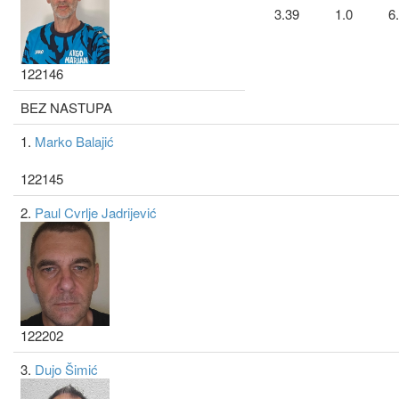
3.39
1.0
6
122146
BEZ NASTUPA
1.
Marko Balajić
122145
2.
Paul Cvrlje Jadrijević
122202
3.
Dujo Šimić