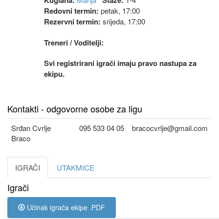
Kuglana:
Staze:
Redovni termin:
petak, 17:00
Rezervni termin:
srijeda, 17:00
Treneri / Voditelji:
Svi registrirani igrači imaju pravo nastupa za
ekipu.
Kontakti - odgovorne osobe za ligu
Srđan Cvrlje
095 533 04 05
bracocvrlje@gmail.com
Braco
IGRAČI
UTAKMICE
Igrači
Učinak igrača ekipe .PDF