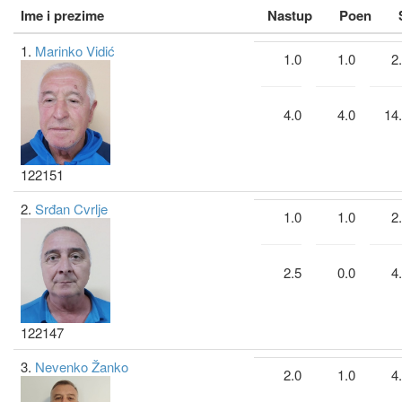
Ime i prezime
Nastup
Poen
1.
Marinko Vidić
1.0
1.0
2
4.0
4.0
14
122151
2.
Srđan Cvrlje
1.0
1.0
2
2.5
0.0
4
122147
3.
Nevenko Žanko
2.0
1.0
4