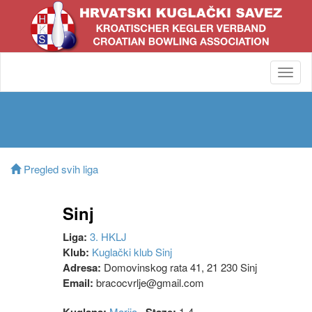
Toggl
navig
Pregled svih liga
Sinj
Liga:
3. HKLJ
Klub:
Kuglački klub Sinj
Adresa:
Domovinskog rata 41, 21 230 Sinj
Email:
bracocvrlje@gmail.com
Marija
1-4