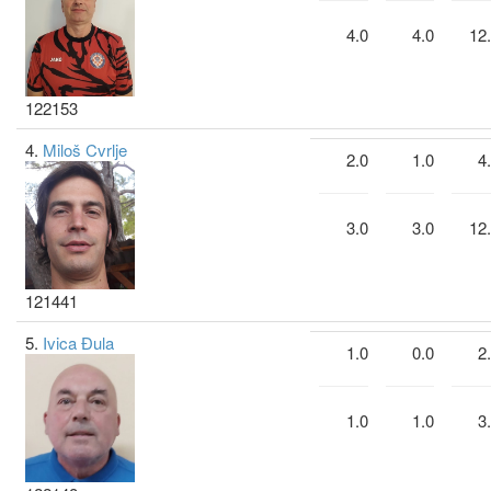
4.0
4.0
12
122153
4.
Miloš Cvrlje
2.0
1.0
4
3.0
3.0
12
121441
5.
Ivica Đula
1.0
0.0
2
1.0
1.0
3