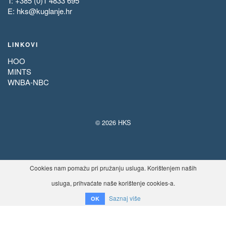
T: +385 (0)1 4833 695
E:
hks@kuglanje.hr
LINKOVI
HOO
MINTS
WNBA-NBC
© 2026 HKS
Cookies nam pomažu pri pružanju usluga. Korištenjem naših
usluga, prihvaćate naše korištenje cookies-a.
Saznaj više
OK