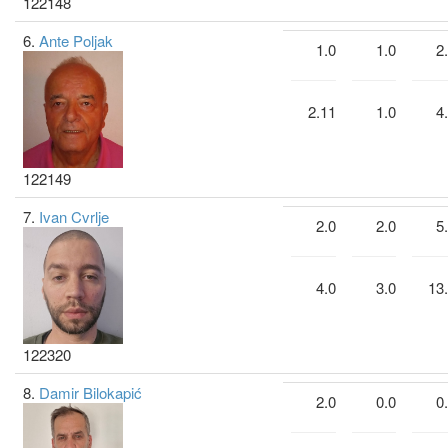
122148
6.
Ante Poljak
1.0
1.0
2
2.11
1.0
4
122149
7.
Ivan Cvrlje
2.0
2.0
5
4.0
3.0
13
122320
8.
Damir Bilokapić
2.0
0.0
0