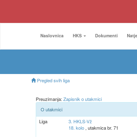
Naslovnica
HKS
Dokumenti
Natj
Pregled svih liga
Preuzimanja:
Zapisnik o utakmici
O utakmici
Liga
3. HKLS-Vž
18. kolo
, utakmica br. 71