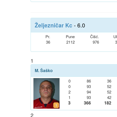
Željezničar Kc
- 6.0
Pr.
Pune
Čišć.
U
36
2112
976
1
M. Šaško
0
86
36
0
93
52
2
94
52
1
93
42
3
366
182
1
2