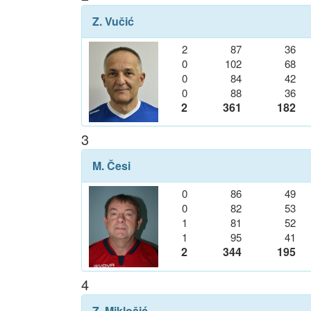
Z. Vučić
2
87
36
0
102
68
0
84
42
0
88
36
2
361
182
3
M. Česi
0
86
49
0
82
53
1
81
52
1
95
41
2
344
195
4
Z. Miklošić