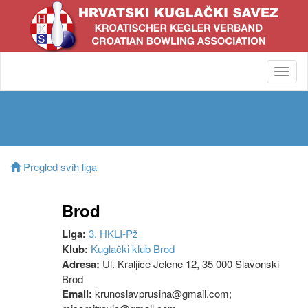
Toggl
navig
Pregled svih liga
Brod
Liga:
3. HKLI-Pž
Klub:
Kuglački klub Brod
Adresa:
Ul. Kraljice Jelene 12, 35 000 Slavonski
Brod
Email:
krunoslavprusina@gmail.com;