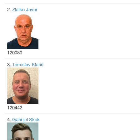
2.
Zlatko Javor
120080
3.
Tomislav Klarić
120442
4.
Gabrijel Skok