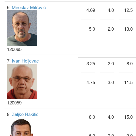
6.
Miroslav Mitrović
4.69
4.0
12.5
5.0
2.0
13.0
120065
7.
Ivan Holjevac
3.25
2.0
8.0
4.75
3.0
11.5
120059
8.
Željko Rakitić
8.0
4.0
15.0
6.0
2.0
9.0