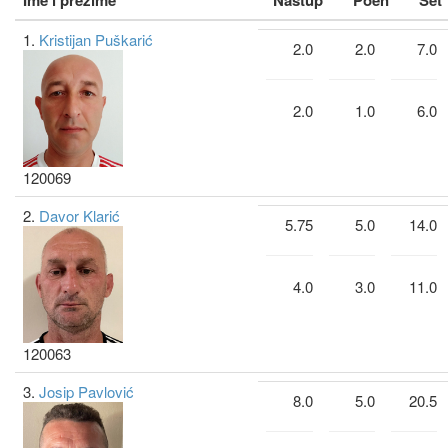
Ime i prezime
Nastup
Poen
Set
1.
Kristijan Puškarić
2.0
2.0
7.0
2.0
1.0
6.0
120069
2.
Davor Klarić
5.75
5.0
14.0
4.0
3.0
11.0
120063
3.
Josip Pavlović
8.0
5.0
20.5