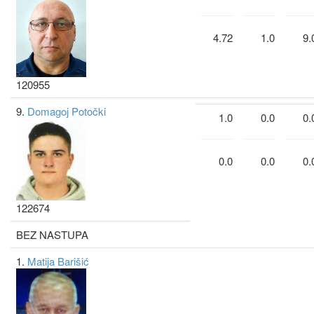
4.72
1.0
9.
120955
9.
Domagoj Potočki
1.0
0.0
0.
0.0
0.0
0.
122674
BEZ NASTUPA
1.
Matija Barišić