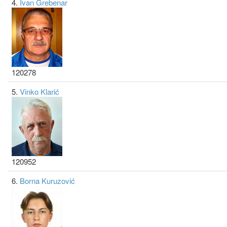
4.
Ivan Grebenar
120278
5.
Vinko Klarić
120952
6.
Borna Kuruzović