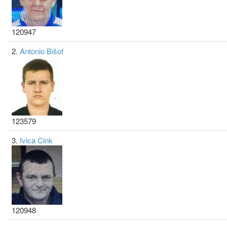
120947
2.
Antonio Bišof
123579
3.
Ivica Cink
120948