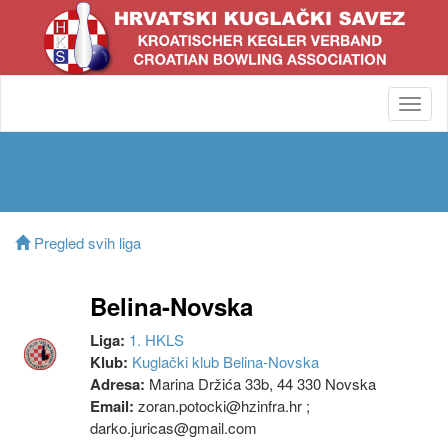
Toggl
navig
Pregled svih liga
Belina-Novska
Liga:
1. HKLS
Klub:
Kuglački klub Belina-Novska
Adresa:
Marina Držića 33b, 44 330 Novska
Email:
zoran.potocki@hzinfra.hr ;
darko.juricas@gmail.com