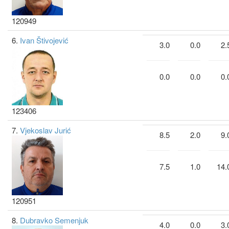
120949
6.
Ivan Štivojević
3.0
0.0
2.
0.0
0.0
0.
123406
7.
Vjekoslav Jurić
8.5
2.0
9.
7.5
1.0
14.
120951
8.
Dubravko Semenjuk
4.0
0.0
3.