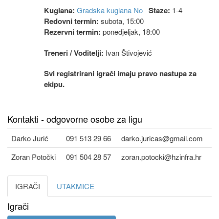
Kuglana:
Gradska kuglana No
Staze:
1-4
Redovni termin:
subota, 15:00
Rezervni termin:
ponedjeljak, 18:00
Treneri / Voditelji:
Ivan Štivojević
Svi registrirani igrači imaju pravo nastupa za
ekipu.
Kontakti - odgovorne osobe za ligu
Darko Jurić
091 513 29 66
darko.juricas@gmail.com
Zoran Potočki
091 504 28 57
zoran.potocki@hzinfra.hr
IGRAČI
UTAKMICE
Igrači