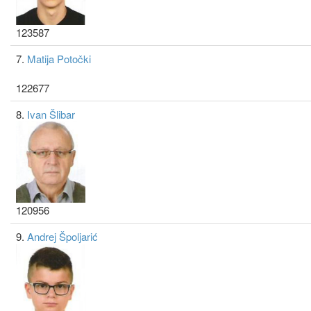
123587
7.
Matija Potočki
122677
8.
Ivan Šlibar
120956
9.
Andrej Špoljarić