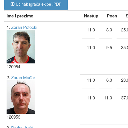
Učinak igrača ekipe .PDF
Ime i prezime
Nastup
Poen
S
1.
Zoran Potočki
11.0
8.0
25.
11.0
9.5
35.
120954
2.
Zoran Mađar
11.0
6.0
23.
11.0
11.0
37.
120953
3.
Darko Jurić