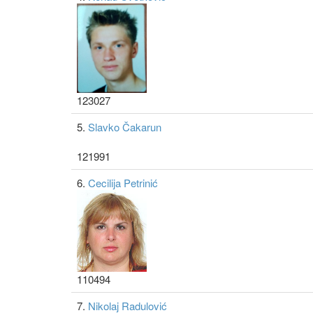
123027
5.
Slavko Čakarun
121991
6.
Cecilija Petrinić
110494
7.
Nikolaj Radulović