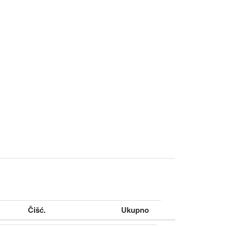
Čišć.
Ukupno