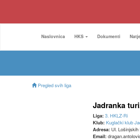
Naslovnica
HKS
Dokumenti
Natj
Pregled svih liga
Jadranka tur
Liga:
3. HKLZ-Ri
Klub:
Kuglački klub J
Adresa:
Ul. Lošinjskih 
Email:
dragan.antolov