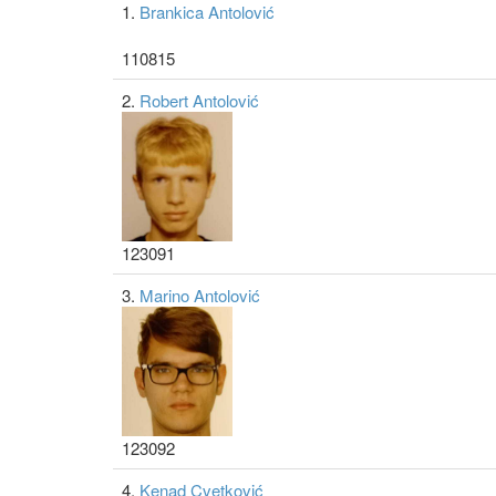
1.
Brankica Antolović
110815
2.
Robert Antolović
123091
3.
Marino Antolović
123092
4.
Kenad Cvetković