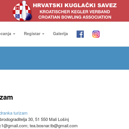
ecanja
Registar
Galerija
izam
adranka turizam
brodograditelja 30, 51 550 Mali Lošinj
ic1@gmail.com; tea.bosnar.tb@gmail.com