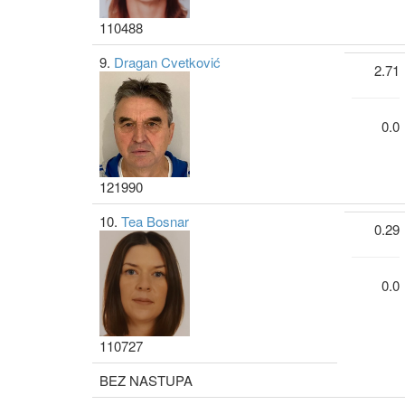
110488
9.
Dragan Cvetković
2.71
0.0
121990
10.
Tea Bosnar
0.29
0.0
110727
BEZ NASTUPA