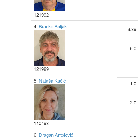
121992
4.
Branko Baljak
6.39
5.0
121989
5.
Nataša Kučić
1.0
3.0
110493
6.
Dragan Antolović
2.0