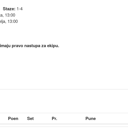
Staze:
1-4
a, 13:00
lja, 13:00
i imaju pravo nastupa za ekipu.
Poen
Set
Pr.
Pune