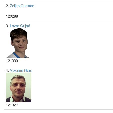
2.
Željko Curman
120288
3.
Lovro Grljač
121339
4.
Vladimir Huis
121327