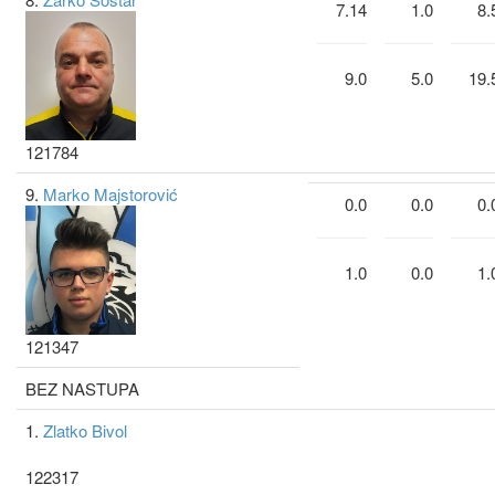
7.14
1.0
8.
9.0
5.0
19.
121784
9.
Marko Majstorović
0.0
0.0
0.
1.0
0.0
1.
121347
BEZ NASTUPA
1.
Zlatko Bivol
122317