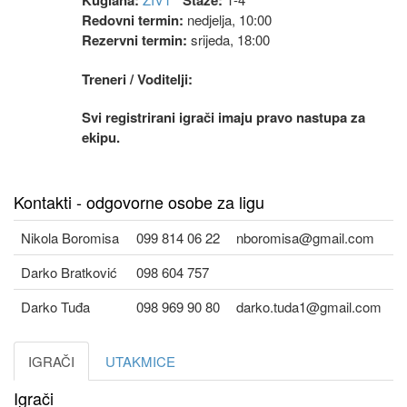
Kuglana:
Staze:
Redovni termin:
nedjelja, 10:00
Rezervni termin:
srijeda, 18:00
Treneri / Voditelji:
Svi registrirani igrači imaju pravo nastupa za
ekipu.
Kontakti - odgovorne osobe za ligu
Nikola Boromisa
099 814 06 22
nboromisa@gmail.com
Darko Bratković
098 604 757
Darko Tuđa
098 969 90 80
darko.tuda1@gmail.com
IGRAČI
UTAKMICE
Igrači