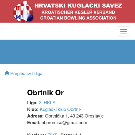
Toggl
navig
Pregled svih liga
Obrtnik Or
Liga:
2. HKLS
Klub:
Kuglački klub Obrtnik
Adresa:
Obrtnička 1, 49 243 Oroslavje
Email:
nboromisa@gmail.com
ZIVT
1-4