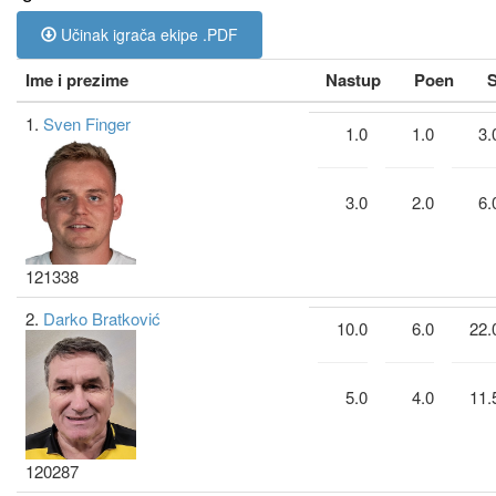
Učinak igrača ekipe .PDF
Ime i prezime
Nastup
Poen
S
1.
Sven Finger
1.0
1.0
3.
3.0
2.0
6.
121338
2.
Darko Bratković
10.0
6.0
22.
5.0
4.0
11.
120287