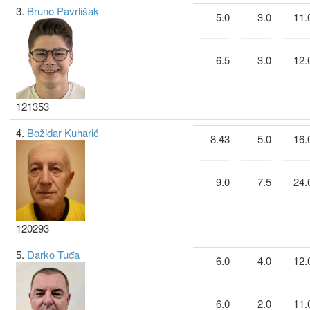
3.
Bruno Pavrlišak
5.0
3.0
11.
6.5
3.0
12.
121353
4.
Božidar Kuharić
8.43
5.0
16.
9.0
7.5
24.
120293
5.
Darko Tuđa
6.0
4.0
12.
6.0
2.0
11.