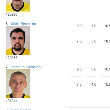
120295
6.
Nikola Boromisa
9.0
5.0
16.
7.0
5.0
18.
120286
7.
Jadranko Kovačićek
9.0
3.0
16.
7.5
4.0
15.
121344
8.
Žarko Šoštar