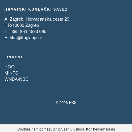
HRVATSKI KUGLAČKI SAVEZ
A: Zagreb, Horvaćanska cesta 29
HR-10000 Zagreb
T: +385 (0)1 4833 695
E:
hks@kuglanje.hr
LINKOVI
HOO
MINTS
WNBA-NBC
© 2026 HKS
Cookies nam pomažu pri pružanju usluga. Korištenjem naših