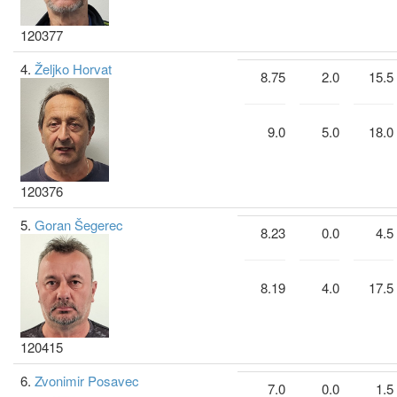
120377
4.
Željko Horvat
8.75
2.0
15.5
9.0
5.0
18.0
120376
5.
Goran Šegerec
8.23
0.0
4.5
8.19
4.0
17.5
120415
6.
Zvonimir Posavec
7.0
0.0
1.5