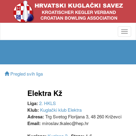
Toggl
navig
Pregled svih liga
Elektra Kž
Liga:
2. HKLS
Klub:
Kuglački klub Elektra
Adresa:
Trg Svetog Florijana 3, 48 260 Križevci
Email:
miroslav.tkalec@hep.hr
Kuglana 2
1-6