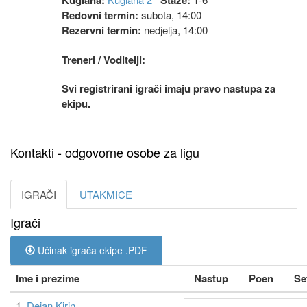
Kuglana:
Staze:
Redovni termin:
subota, 14:00
Rezervni termin:
nedjelja, 14:00
Treneri / Voditelji:
Svi registrirani igrači imaju pravo nastupa za
ekipu.
Kontakti - odgovorne osobe za ligu
IGRAČI
UTAKMICE
Igrači
Učinak igrača ekipe .PDF
Ime i prezime
Nastup
Poen
Se
1.
Dejan Kirin