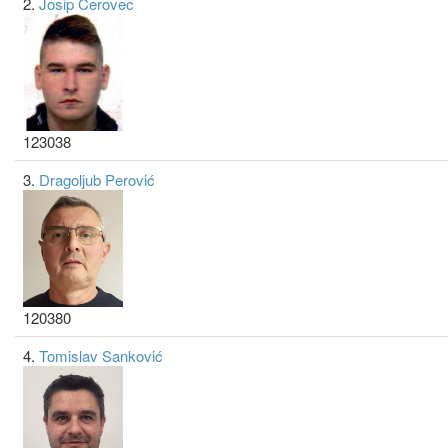
2.
Josip Cerovec
123038
3.
Dragoljub Perović
120380
4.
Tomislav Sanković